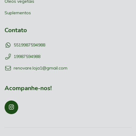
Óleos vegetais
Suplementos
Contato
5519987594988
19987594988
renovare.loja1@gmail.com
Acompanhe-nos!