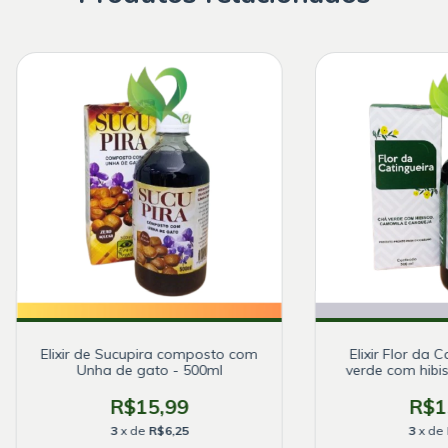
Elixir de Sucupira composto com
Elixir Flor da 
Unha de gato - 500ml
verde com hibi
carqueja
R$15,99
R$1
3
x de
R$6,25
3
x de