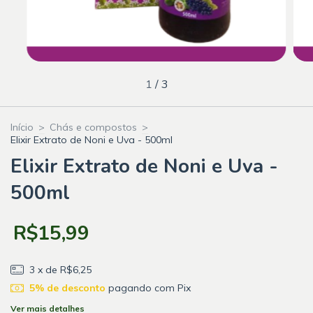
1
/
3
Início
>
Chás e compostos
>
Elixir Extrato de Noni e Uva - 500ml
Elixir Extrato de Noni e Uva -
500ml
R$15,99
3
x de
R$6,25
5% de desconto
pagando com Pix
Ver mais detalhes