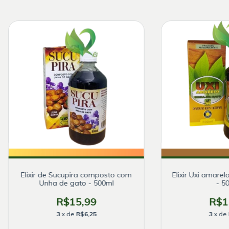
Elixir de Sucupira composto com
Elixir Uxi amare
Unha de gato - 500ml
- 5
R$15,99
R$1
3
x de
R$6,25
3
x de