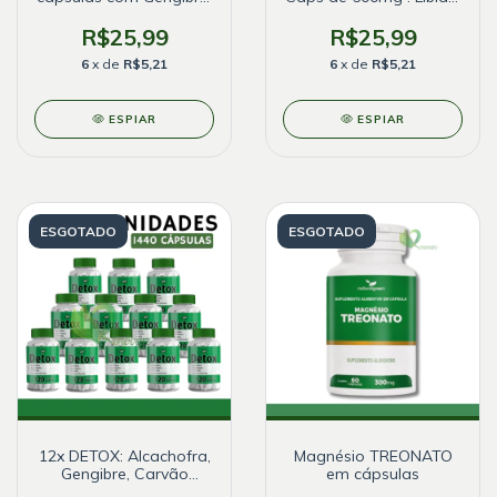
Psyllium e Café Verde
Desempenho
R$25,99
R$25,99
6
x de
R$5,21
6
x de
R$5,21
ESPIAR
ESPIAR
ESGOTADO
ESGOTADO
12x DETOX: Alcachofra,
Magnésio TREONATO
Gengibre, Carvão
em cápsulas
Ativado e Chlorella