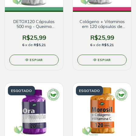
DETOX120 Cápsulas
Colágeno + Vitaminas
500 mg - Queima
em 120 cápsulas de
Gordura Corporal
500mg
R$25,99
R$25,99
6
x de
R$5,21
6
x de
R$5,21
ESPIAR
ESPIAR
ESGOTADO
ESGOTADO