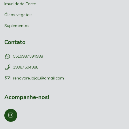
Imunidade Forte
Óleos vegetais
Suplementos
Contato
5519987594988
19987594988
renovare.loja1@gmail.com
Acompanhe-nos!