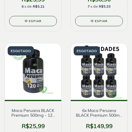
6
x de
R$5,21
7
x de
R$5,33
ESPIAR
ESPIAR
ESGOTADO
ESGOTADO
Maca Peruana BLACK
6x Maca Peruana
Premium 500mg - 120
BLACK Premium 500mg
cápsulas
- 120 cápsulas
R$25,99
R$149,99