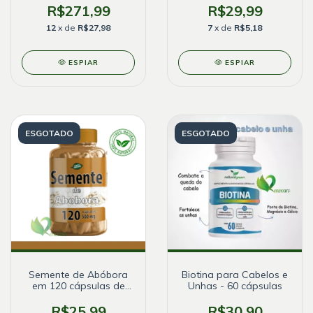
500mg
R$271,99
R$29,99
12
x de
R$27,98
7
x de
R$5,18
ESPIAR
ESPIAR
ESGOTADO
ESGOTADO
Semente de Abóbora
Biotina para Cabelos e
em 120 cápsulas de
Unhas - 60 cápsulas
500mg
R$25,99
R$30,90