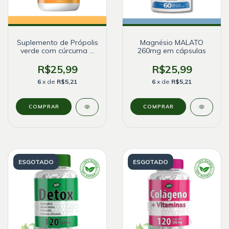
Suplemento de Própolis
Magnésio MALATO
verde com cúrcuma +
260mg em cápsulas
VIT C + E + D3 + Zinco
R$25,99
R$25,99
6
x de
R$5,21
6
x de
R$5,21
ESGOTADO
ESGOTADO