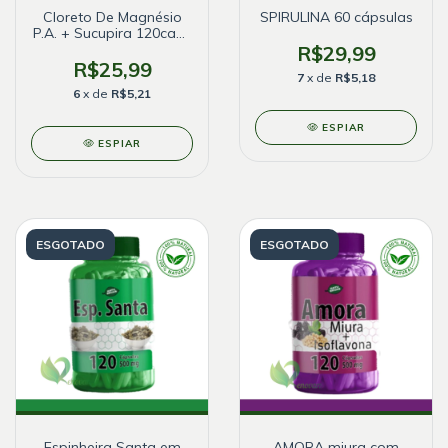
Cloreto De Magnésio
SPIRULINA 60 cápsulas
P.A. + Sucupira 120caps
500mg
R$29,99
R$25,99
7
x de
R$5,18
6
x de
R$5,21
ESPIAR
ESPIAR
ESGOTADO
ESGOTADO
Espinheira Santa em
AMORA miura com