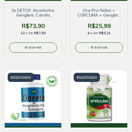
3x DETOX: Alcachofra,
Ora-Pro-Nóbis +
Gengibre, Carvão
CÚRCUMA + Gengibre
Ativado e Chlorella
(120 cápsulas 500mg)
500mg
R$73,90
R$25,99
12
x de
R$7,60
6
x de
R$5,21
ESPIAR
ESPIAR
ESGOTADO
ESGOTADO