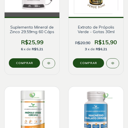
Suplemento Mineral de
Extrato de Própolis
Zinco 29,59mg 60 Cáps
Verde - Gotas 30ml
R$25,99
R$15,90
R$20,90
6
x de
R$5,21
3
x de
R$6,21