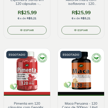
120 cápsulas -
isoflavona - 120
NatuErvas
cápsulas de 500 mg
R$25,99
R$25,99
6
x de
R$5,21
6
x de
R$5,21
ESPIAR
ESPIAR
ESGOTADO
ESGOTADO
Pimenta em 120
Maca Peruana - 120
cápsulas com Gengibre,
Caps de 500mg : Libido,