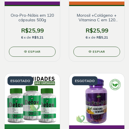
Ora-Pro-Nóbis em 120
Morosil +Colágeno +
cápsulas 500g
Vitamina C em 120
cápsulas - NatuErvas
R$25,99
R$25,99
6
x de
R$5,21
6
x de
R$5,21
ESPIAR
ESPIAR
ESGOTADO
ESGOTADO