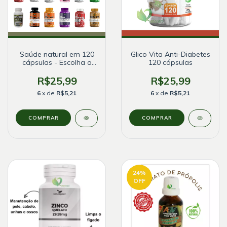
Saúde natural em 120
Glico Vita Anti-Diabetes
cápsulas - Escolha a
120 cápsulas
sua!
R$25,99
R$25,99
6
x de
R$5,21
6
x de
R$5,21
COMPRAR
24
%
OFF