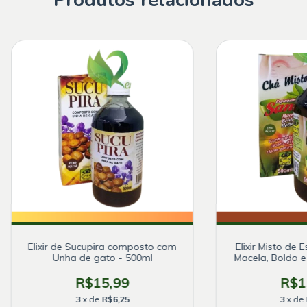
Produtos relacionados
Elixir de Sucupira composto com
Elixir Misto de 
Unha de gato - 500ml
Macela, Boldo e
R$15,99
R$1
3
x de
R$6,25
3
x de