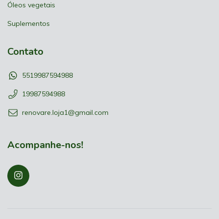
Óleos vegetais
Suplementos
Contato
5519987594988
19987594988
renovare.loja1@gmail.com
Acompanhe-nos!