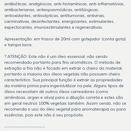
antibióticas, analgésicas, anti-histamínicas, anti-inflamatórias,
antibacterianas, antiespasmódicas, antifúngicas,
antioxidantes, antissépticas, antitumorais, antivirais,
carminativas, desinfectantes, energizantes, estimulantes,
expectorantes, imunoestimulantes e regenerativas.
Apresentação: em frasco de 20ml com gotejador (conta gota)
e tampa lacre.
? ATENÇÃO: Este não é um óleo essencial, não sendo
recomendado portanto para fins aromáticos. O método de
extração a frio não é focado em extrair o cheiro do material,
portanto a maioria dos óleos vegetais não possuem cheiro
característico. Sua principal função é extrair as propriedades
da matéria prima para ingerir/utilizar na pele. Alguns tipos de
óleos necessitam de outros óleos carreadores (como
amêndoas, argan e oliva) para a diluição correta e estes são
em geral neutros 100% vegetais também. Assim sendo, não se
recomenda o uso do óleo vegetal para aromaterapia ou para
essências, pois este não é seu propósito.
-----------------------