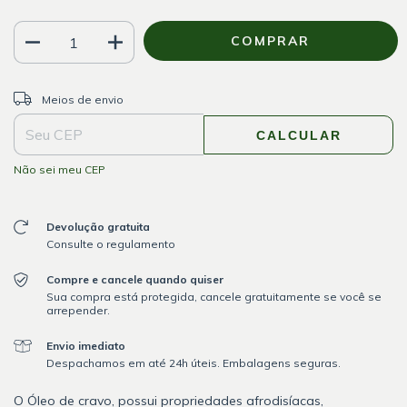
ALTERAR CEP
Entregas para o CEP:
Meios de envio
CALCULAR
Não sei meu CEP
Devolução gratuita
Consulte o regulamento
Compre e cancele quando quiser
Sua compra está protegida, cancele gratuitamente se você se
arrepender.
Envio imediato
Despachamos em até 24h úteis. Embalagens seguras.
O Óleo de cravo, possui propriedades afrodisíacas,