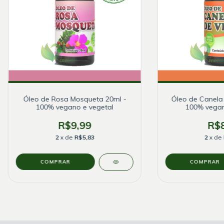
Óleo de Rosa Mosqueta 20ml -
Óleo de Canela 
100% vegano e vegetal
100% vegan
R$9,99
R$8
2
x de
R$5,83
2
x de