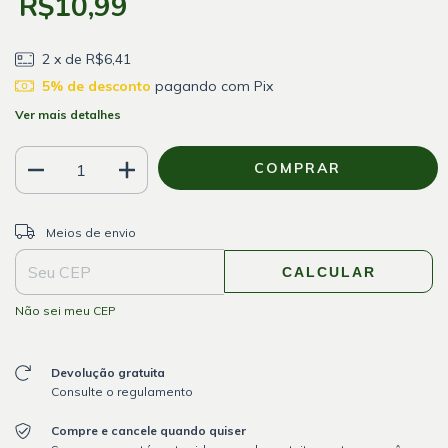
R$10,99
2
x de
R$6,41
5% de desconto
pagando com Pix
Ver mais detalhes
ALTERAR CEP
Entregas para o CEP:
Meios de envio
CALCULAR
Não sei meu CEP
Devolução gratuita
Consulte o regulamento
Compre e cancele quando quiser