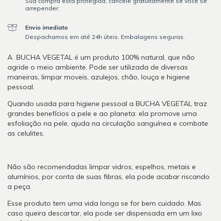
Sua compra está protegida, cancele gratuitamente se você se
arrepender.
Envio imediato
Despachamos em até 24h úteis. Embalagens seguras.
A 
 BUCHA VEGETAL é um produto 100% natural, que não 
agride o meio ambiente. P
ode ser utilizada de diversas 
maneiras, limpar moveis, azulejos, chão, louça e higiene 
pessoal. 
Quando usada para higiene pessoal a BUCHA VEGETAL traz 
grandes benefícios a pele e ao planeta: ela promove uma 
esfoliação na pele, ajuda na circulação sanguínea e combate 
as celulites.
Não são recomendadas limpar vidros, espelhos, metais e 
alumínios, por conta de suas fibras, ela pode acabar riscando 
a peça.
Esse produto tem uma vida longa se for bem cuidado. Mas 
caso queira descartar, ela pode ser dispensada em um lixo 